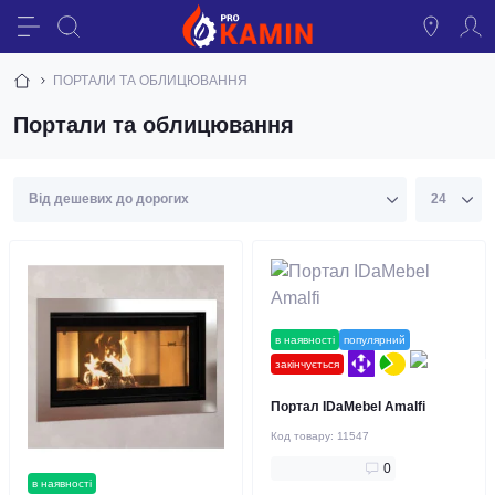
ПОРТАЛИ ТА ОБЛИЦЮВАННЯ
Портали та облицювання
в наявності
популярний
закінчується
Портал IDaMebel Amalfi
Код товару:
11547
0
в наявності