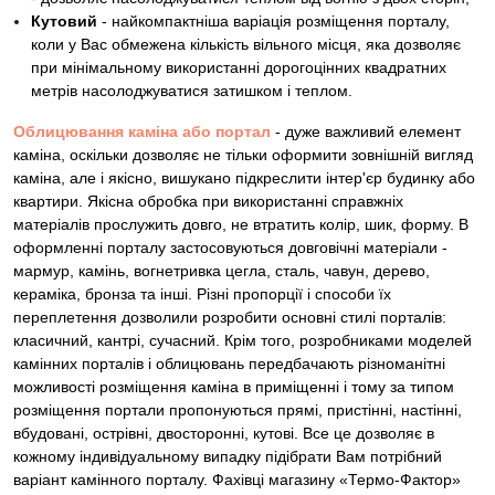
Кутовий
- найкомпактніша варіація розміщення порталу,
коли у Вас обмежена кількість вільного місця, яка дозволяє
при мінімальному використанні дорогоцінних квадратних
метрів насолоджуватися затишком і теплом.
Облицювання каміна або портал
- дуже важливий елемент
каміна, оскільки дозволяє не тільки оформити зовнішній вигляд
каміна, але і якісно, ​​вишукано підкреслити інтер'єр будинку або
квартири. Якісна обробка при використанні справжніх
матеріалів прослужить довго, не втратить колір, шик, форму. В
оформленні порталу застосовуються довговічні матеріали -
мармур, камінь, вогнетривка цегла, сталь, чавун, дерево,
кераміка, бронза та інші. Різні пропорції і способи їх
переплетення дозволили розробити основні стилі порталів:
класичний, кантрі, сучасний. Крім того, розробниками моделей
камінних порталів і облицювань передбачають різноманітні
можливості розміщення каміна в приміщенні і тому за типом
розміщення портали пропонуються прямі, пристінні, настінні,
вбудовані, острівні, двосторонні, кутові. Все це дозволяє в
кожному індивідуальному випадку підібрати Вам потрібний
варіант камінного порталу. Фахівці магазину «Термо-Фактор»