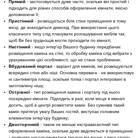
Прямий
- застосовується дуже часто, оскільки він простий і
підходить для різних способів оформлення кімнати, якісно
доповнюючи її;
Пристінний
- розміщується біля стіни приміщення в тому
місці, де знаходиться димохід. При використанні цього
класичного типу слід планувати розташування меблів так,
щоб Ви без труднощів могли проходити по кімнаті;
Настінний
- якщо інтер'єр Вашого будинку передбачає
розміщення каміна на стіні, то обробку каміна слід вибрати з
урахуванням цієї особливості, що не стане проблемою;
Вбудований портал
- варіант для камінів, які розміщуються
всередині стіни або ніші. Основна перевага - не використовує
ні сантиметра площі, оскільки топка і портал інтегровані в
заготовлену нішу;
Острівної
- тип розміщення каміна і порталу під нього
посередині кімнати. Підходить в разі, коли місця в кімнаті
досить, щоб в центрі розмістити камін. Без сумнівів такий
камін притягує увагу Ваших гостей, виступає головним
елементом інтер'єру будинку;
Двосторонній
- також не менше екстравагантний тип
оформлення каміна, оскільки дуже виділяється в приміщенні
- дозволяє насолоджуватися теплом від вогню з двох сторін;