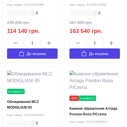
Код товару:
SV-27515(388)
Код товару:
SV-26814(389)
0
0
239 200 грн.
267 800 грн.
114 140 грн.
163 540 грн.
До кошика
До кошика
в наявності
-68%
в наявності
Облицювання MCZ
MODIGLIANI 95
Камінне обрамлення Arriaga
Preston Rosa P/Crema
Код товару:
SV-27094(583)
Код товару:
SV-27498(3617)
0