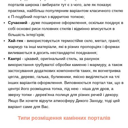
порталів широка і вибирати тут є з чого, але як показує
практика, найбільш популярним варіантом класичного стилю
є П-подібний портал з відкритою топкою;
Сучасний
- дуже поширене оформлення, оскільки поєднує в
собі основні риси головних стилів і відмінно вписується в
більшість інтер'єрів;
Хай-тек
- використовується термостійке скло, метал, граніт,
мармур та інші матеріали, які в різних пропорціях і формах
виливаються в досить нестандартні поєднання;
Кантрі
- цікавий, оригінальний стиль, за рахунок
використання грубуватої обробки каменю і мармуру, а також
застосування додаткових компонентів таких, як вогнетривка
цегла, дерево, галька, булижники, якісно виділяється на тлі
інших варіантів оформлення. Виповнюється портал так, що в
центрі його розміщена топка, під нею - ніша для дров, а
зверху топки - дерев'яна полиця для різних речей і декору.
Якщо Ви хочете відчути атмосферу Дикого Заходу, тоді цей
варіант саме для Вас.
Типи розміщення камінних порталів