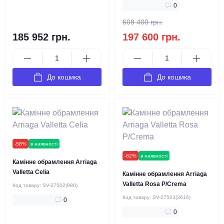
0
608 400 грн.
185 952 грн.
197 600 грн.
До кошика
До кошика
-58%
в наявності
-62%
в наявності
Камінне обрамлення Arriaga
Valletta Celia
Камінне обрамлення Arriaga
Valletta Rosa P/Crema
Код товару:
SV-27502(980)
Код товару:
SV-27503(3616)
0
0