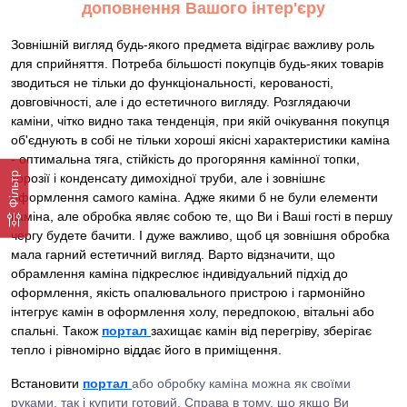
доповнення Вашого інтер'єру
Зовнішній вигляд будь-якого предмета відіграє важливу роль
для сприйняття. Потреба більшості покупців будь-яких товарів
зводиться не тільки до функціональності, керованості,
довговічності, але і до естетичного вигляду. Розглядаючи
каміни, чітко видно така тенденція, при якій очікування покупця
об'єднують в собі не тільки хороші якісні характеристики каміна
- оптимальна тяга, стійкість до прогоряння камінної топки,
Фільтр
корозії і конденсату димохідної труби, але і зовнішнє
оформлення самого каміна. Адже якими б не були елементи
каміна, але обробка являє собою те, що Ви і Ваші гості в першу
чергу будете бачити. І дуже важливо, щоб ця зовнішня обробка
мала гарний естетичний вигляд. Варто відзначити, що
обрамлення каміна підкреслює індивідуальний підхід до
оформлення, якість опалювального пристрою і гармонійно
інтегрує камін в оформлення холу, передпокою, вітальні або
спальні. Також
портал
захищає камін від перегріву, зберігає
тепло і рівномірно віддає його в приміщення.
Встановити
портал
або обробку каміна можна як своїми
руками, так і купити готовий. Справа в тому, що якщо Ви