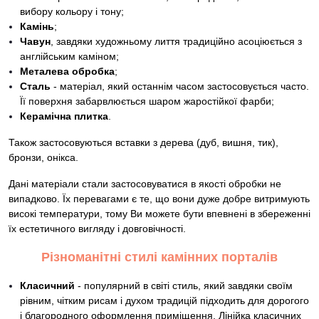
вибору кольору і тону;
Камінь
;
Чавун
, завдяки художньому лиття традиційно асоціюється з
англійським каміном;
Металева обробка
;
Сталь
- матеріал, який останнім часом застосовується часто.
Її поверхня забарвлюється шаром жаростійкої фарби;
Керамічна плитка
.
Також застосовуються вставки з дерева (дуб, вишня, тик),
бронзи, онікса.
Дані матеріали стали застосовуватися в якості обробки не
випадково. Їх перевагами є те, що вони дуже добре витримують
високі температури, тому Ви можете бути впевнені в збереженні
їх естетичного вигляду і довговічності.
Різноманітні стилі камінних порталів
Класичний
- популярний в світі стиль, який завдяки своїм
рівним, чітким рисам і духом традицій підходить для дорогого
і благородного оформлення приміщення. Лінійка класичних